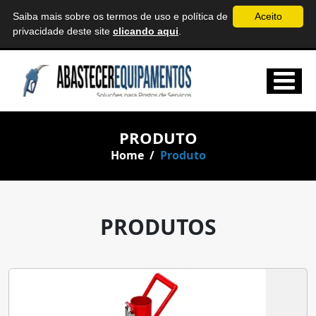
Saiba mais sobre os termos de uso e política de
Aceito
abastecerequipamentos@gmail.com
Belo Horizonte
privacidade deste site
clicando aqui
.
PRODUTO
Home
/
Produto
PRODUTOS