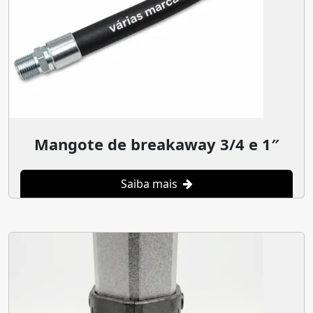
Mangote de breakaway 3/4 e 1″
Saiba mais