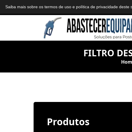
Saiba mais sobre os termos de uso e política de privacidade deste 
abastecerequipamentos@gmail.com
Belo Ho
FILTRO DE
Hom
Produtos