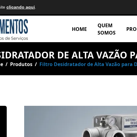
site
clicando aqui
.
rizonte
QUEM
HOME
PRO
SOMOS
SIDRATADOR DE ALTA VAZÃO P
e
/
Produtos
/
Filtro Desidratador de Alta Vazão para D