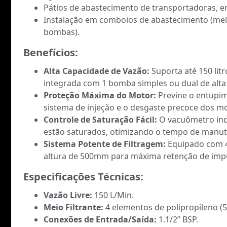
Pátios de abastecimento de transportadoras, em
Instalação em comboios de abastecimento (melho
bombas).
Benefícios:
Alta Capacidade de Vazão:
Suporta até 150 lit
integrada com 1 bomba simples ou dual de alt
Proteção Máxima do Motor:
Previne o entupim
sistema de injeção e o desgaste precoce dos mot
Controle de Saturação Fácil:
O vacuômetro ind
estão saturados, otimizando o tempo de manu
Sistema Potente de Filtragem:
Equipado com 4 
altura de 500mm para máxima retenção de imp
Especificações Técnicas:
Vazão Livre:
150 L/Min.
Meio Filtrante:
4 elementos de polipropileno 
Conexões de Entrada/Saída:
1.1/2” BSP.