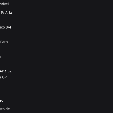
tível
P/ Arla
ico 3/4
 Para
a
Arla 32
a GP
eo
sto de